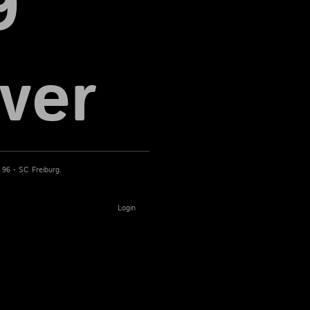
9
ver
 96 - SC Freiburg.
Login